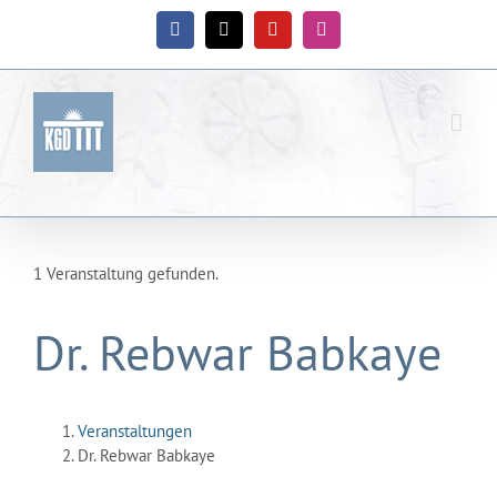
Zum
Inhalt
Facebook
X
YouTube
Instagram
springen
1 Veranstaltung gefunden.
Dr. Rebwar Babkaye
Veranstaltungen
Dr. Rebwar Babkaye