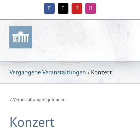
Zum
Inhalt
Facebook
X
YouTube
Instagram
springen
Vergangene Veranstaltungen
› Konzert
2 Veranstaltungen gefunden.
Konzert