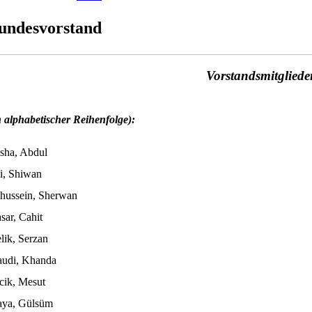
undesvorstand
Vorstandsmitgliede
n alphabetischer Reihenfolge):
sha, Abdul
i, Shiwan
hussein, Sherwan
sar, Cahit
lik, Serzan
udi, Khanda
cik, Mesut
ya, Gülsüm