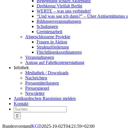
Begegnung schafft Akzeptanz
Drehkreuz Vielfalt Berlin
WERTE – was uns verbindet!
“Und was sag ich dann?” – Über Antisemitismus 
Bildungsveranstaltungen
Schulungen
Gremienarbeit
Abgeschlossene Projekte
Frauen in Aktion
Strukturförderung
Flüchtlingskoordinatoren
Veranstaltungen
Antrag auf Fahrtkostenerstattung
Infothek
Mediathek / Downloads
Nachrichten
Pressemitteilungen
Pressespiegel
Newsletter
Antikurdischen Rassismus melden
Kontakt
Suche
nach:
Bundesvorstand
KGD
2025-10-02T04:21:59+02:00