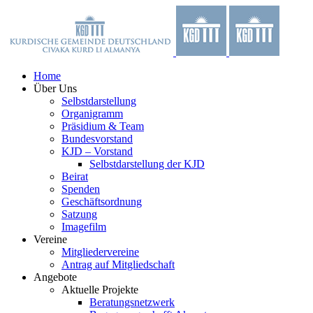
Zum
Facebook
X
YouTube
Instagram
Inhalt
springen
Home
Über Uns
Selbstdarstellung
Organigramm
Präsidium & Team
Bundesvorstand
KJD – Vorstand
Selbstdarstellung der KJD
Beirat
Spenden
Geschäftsordnung
Satzung
Imagefilm
Vereine
Mitgliedervereine
Antrag auf Mitgliedschaft
Angebote
Aktuelle Projekte
Beratungsnetzwerk