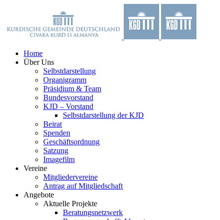
Zum
Facebook
X
YouTube
Instagram
Inhalt
springen
Home
Über Uns
Selbstdarstellung
Organigramm
Präsidium & Team
Bundesvorstand
KJD – Vorstand
Selbstdarstellung der KJD
Beirat
Spenden
Geschäftsordnung
Satzung
Imagefilm
Vereine
Mitgliedervereine
Antrag auf Mitgliedschaft
Angebote
Aktuelle Projekte
Beratungsnetzwerk