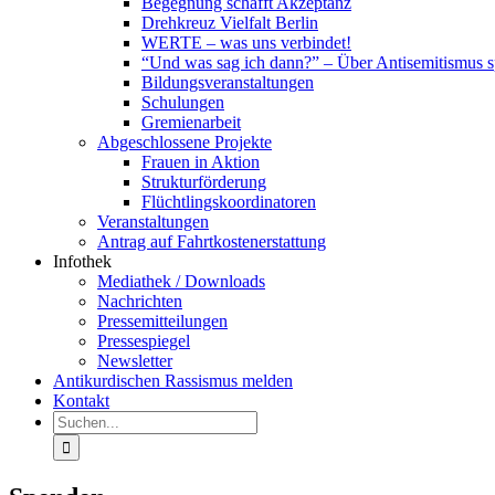
Begegnung schafft Akzeptanz
Drehkreuz Vielfalt Berlin
WERTE – was uns verbindet!
“Und was sag ich dann?” – Über Antisemitismus 
Bildungsveranstaltungen
Schulungen
Gremienarbeit
Abgeschlossene Projekte
Frauen in Aktion
Strukturförderung
Flüchtlingskoordinatoren
Veranstaltungen
Antrag auf Fahrtkostenerstattung
Infothek
Mediathek / Downloads
Nachrichten
Pressemitteilungen
Pressespiegel
Newsletter
Antikurdischen Rassismus melden
Kontakt
Suche
nach: