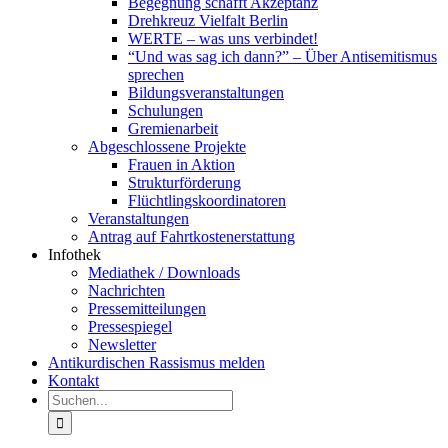
Begegnung schafft Akzeptanz
Drehkreuz Vielfalt Berlin
WERTE – was uns verbindet!
“Und was sag ich dann?” – Über Antisemitismus
sprechen
Bildungsveranstaltungen
Schulungen
Gremienarbeit
Abgeschlossene Projekte
Frauen in Aktion
Strukturförderung
Flüchtlingskoordinatoren
Veranstaltungen
Antrag auf Fahrtkostenerstattung
Infothek
Mediathek / Downloads
Nachrichten
Pressemitteilungen
Pressespiegel
Newsletter
Antikurdischen Rassismus melden
Kontakt
Suche
nach: