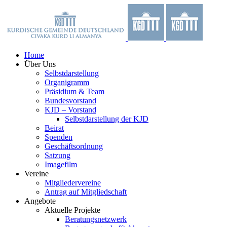
Zum
Facebook
X
YouTube
Instagram
Inhalt
springen
Home
Über Uns
Selbstdarstellung
Organigramm
Präsidium & Team
Bundesvorstand
KJD – Vorstand
Selbstdarstellung der KJD
Beirat
Spenden
Geschäftsordnung
Satzung
Imagefilm
Vereine
Mitgliedervereine
Antrag auf Mitgliedschaft
Angebote
Aktuelle Projekte
Beratungsnetzwerk