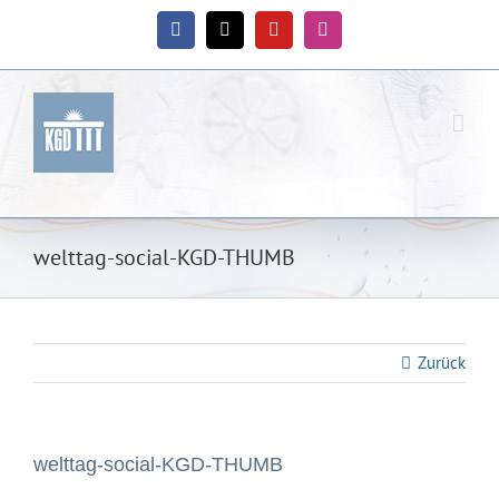
Zum
Inhalt
Facebook
X
YouTube
Instagram
springen
welttag-social-KGD-THUMB
Zurück
welttag-social-KGD-THUMB