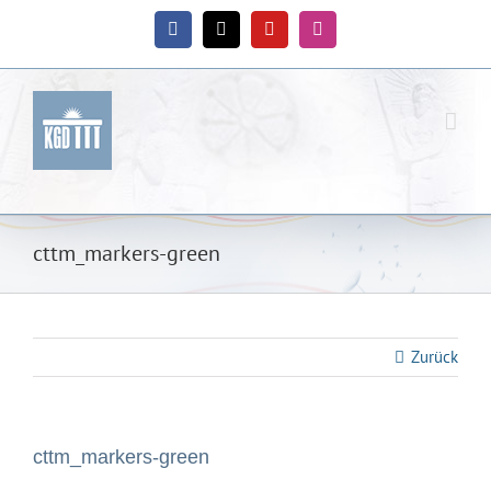
Zum
Inhalt
Facebook
X
YouTube
Instagram
springen
cttm_markers-green
Zurück
cttm_markers-green