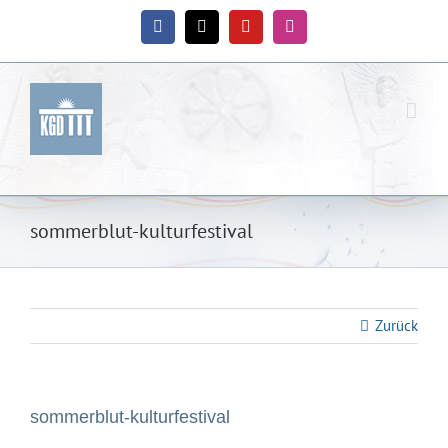
Zum
Inhalt
Facebook
X
YouTube
Instagram
springen
sommerblut-kulturfestival
Zurück
sommerblut-kulturfestival