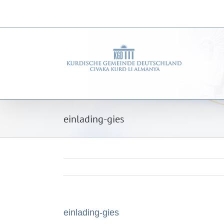
Zum
Inhalt
springen
einlading-gies
einlading-gies