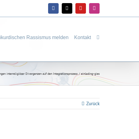
Facebook
X
YouTube
Instagram
ikurdischen Rassismus melden
Kontakt
ngen interreligiöser Divergenzen auf den Integrationsprozess
einlading-gies
Zurück