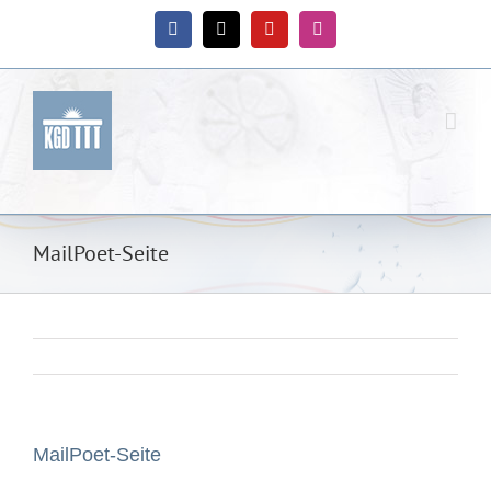
Zum
Inhalt
Facebook
X
YouTube
Instagram
springen
MailPoet-Seite
MailPoet-Seite