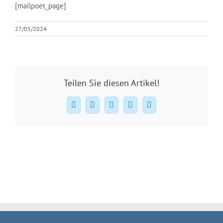
[mailpoet_page]
27/05/2024
Teilen Sie diesen Artikel!
Facebook
X
WhatsApp
Pinterest
E-
Mail