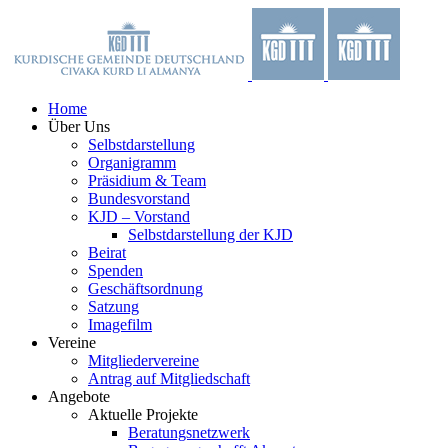
Zum
Facebook
X
YouTube
Instagram
Inhalt
springen
Home
Über Uns
Selbstdarstellung
Organigramm
Präsidium & Team
Bundesvorstand
KJD – Vorstand
Selbstdarstellung der KJD
Beirat
Spenden
Geschäftsordnung
Satzung
Imagefilm
Vereine
Mitgliedervereine
Antrag auf Mitgliedschaft
Angebote
Aktuelle Projekte
Beratungsnetzwerk