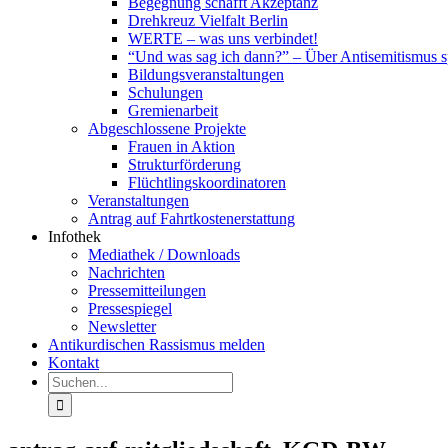
Begegnung schafft Akzeptanz
Drehkreuz Vielfalt Berlin
WERTE – was uns verbindet!
“Und was sag ich dann?” – Über Antisemitismus 
Bildungsveranstaltungen
Schulungen
Gremienarbeit
Abgeschlossene Projekte
Frauen in Aktion
Strukturförderung
Flüchtlingskoordinatoren
Veranstaltungen
Antrag auf Fahrtkostenerstattung
Infothek
Mediathek / Downloads
Nachrichten
Pressemitteilungen
Pressespiegel
Newsletter
Antikurdischen Rassismus melden
Kontakt
Suche
nach: