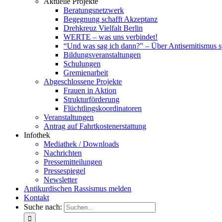
Aktuelle Projekte
Beratungsnetzwerk
Begegnung schafft Akzeptanz
Drehkreuz Vielfalt Berlin
WERTE – was uns verbindet!
“Und was sag ich dann?” – Über Antisemitismus 
Bildungsveranstaltungen
Schulungen
Gremienarbeit
Abgeschlossene Projekte
Frauen in Aktion
Strukturförderung
Flüchtlingskoordinatoren
Veranstaltungen
Antrag auf Fahrtkostenerstattung
Infothek
Mediathek / Downloads
Nachrichten
Pressemitteilungen
Pressespiegel
Newsletter
Antikurdischen Rassismus melden
Kontakt
Suche nach: