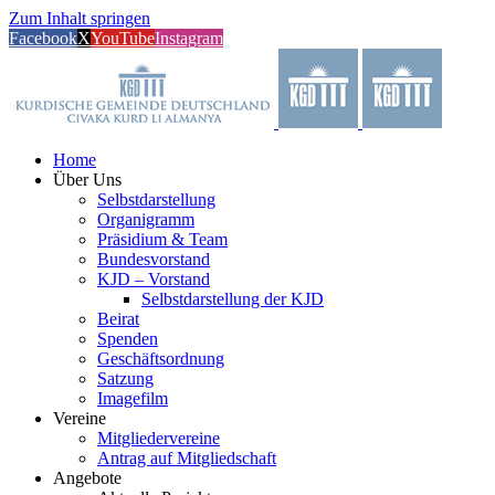
Zum Inhalt springen
Facebook
X
YouTube
Instagram
Home
Über Uns
Selbstdarstellung
Organigramm
Präsidium & Team
Bundesvorstand
KJD – Vorstand
Selbstdarstellung der KJD
Beirat
Spenden
Geschäftsordnung
Satzung
Imagefilm
Vereine
Mitgliedervereine
Antrag auf Mitgliedschaft
Angebote