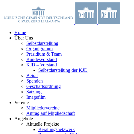
Zum
Facebook
X
YouTube
Instagram
Inhalt
springen
Home
Über Uns
Selbstdarstellung
Organigramm
Präsidium & Team
Bundesvorstand
KJD – Vorstand
Selbstdarstellung der KJD
Beirat
Spenden
Geschäftsordnung
Satzung
Imagefilm
Vereine
Mitgliedervereine
Antrag auf Mitgliedschaft
Angebote
Aktuelle Projekte
Beratungsnetzwerk