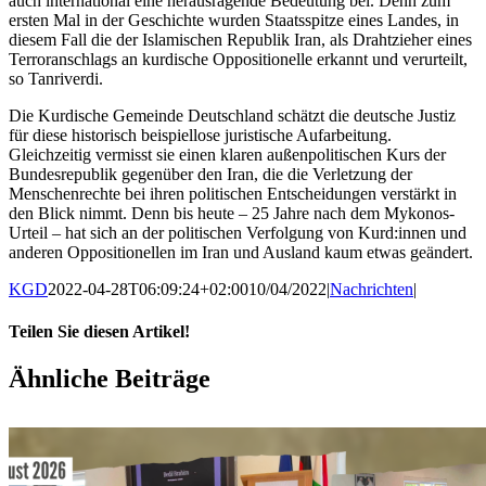
auch international eine herausragende Bedeutung bei. Denn zum
ersten Mal in der Geschichte wurden Staatsspitze eines Landes, in
diesem Fall die der Islamischen Republik Iran, als Drahtzieher eines
Terroranschlags an kurdische Oppositionelle erkannt und verurteilt,
so Tanriverdi.
Die Kurdische Gemeinde Deutschland schätzt die deutsche Justiz
für diese historisch beispiellose juristische Aufarbeitung.
Gleichzeitig vermisst sie einen klaren außenpolitischen Kurs der
Bundesrepublik gegenüber den Iran, die die Verletzung der
Menschenrechte bei ihren politischen Entscheidungen verstärkt in
den Blick nimmt. Denn bis heute – 25 Jahre nach dem Mykonos-
Urteil – hat sich an der politischen Verfolgung von Kurd:innen und
anderen Oppositionellen im Iran und Ausland kaum etwas geändert.
KGD
2022-04-28T06:09:24+02:00
10/04/2022
|
Nachrichten
|
Teilen Sie diesen Artikel!
Facebook
X
WhatsApp
Pinterest
E-
Ähnliche Beiträge
Mail