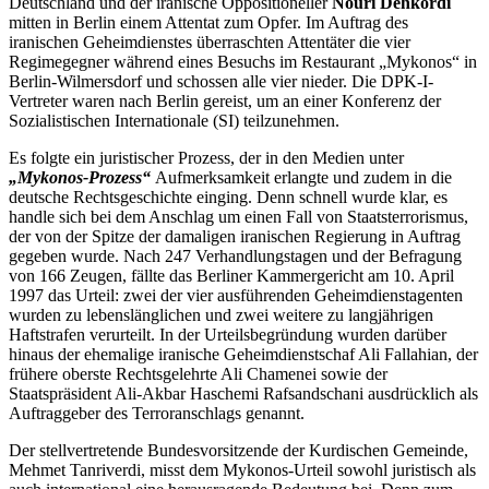
Deutschland und der iranische Oppositioneller
Nouri Dehkordi
mitten in Berlin einem Attentat zum Opfer. Im Auftrag des
iranischen Geheimdienstes überraschten Attentäter die vier
Regimegegner während eines Besuchs im Restaurant „Mykonos“ in
Berlin-Wilmersdorf und schossen alle vier nieder. Die DPK-I-
Vertreter waren nach Berlin gereist, um an einer Konferenz der
Sozialistischen Internationale (SI) teilzunehmen.
Es folgte ein juristischer Prozess, der in den Medien unter
„Mykonos-Prozess“
Aufmerksamkeit erlangte und zudem in die
deutsche Rechtsgeschichte einging. Denn schnell wurde klar, es
handle sich bei dem Anschlag um einen Fall von Staatsterrorismus,
der von der Spitze der damaligen iranischen Regierung in Auftrag
gegeben wurde. Nach 247 Verhandlungstagen und der Befragung
von 166 Zeugen, fällte das Berliner Kammergericht am 10. April
1997 das Urteil: zwei der vier ausführenden Geheimdienstagenten
wurden zu lebenslänglichen und zwei weitere zu langjährigen
Haftstrafen verurteilt. In der Urteilsbegründung wurden darüber
hinaus der ehemalige iranische Geheimdienstschaf Ali Fallahian, der
frühere oberste Rechtsgelehrte Ali Chamenei sowie der
Staatspräsident Ali-Akbar Haschemi Rafsandschani ausdrücklich als
Auftraggeber des Terroranschlags genannt.
Der stellvertretende Bundesvorsitzende der Kurdischen Gemeinde,
Mehmet Tanriverdi, misst dem Mykonos-Urteil sowohl juristisch als