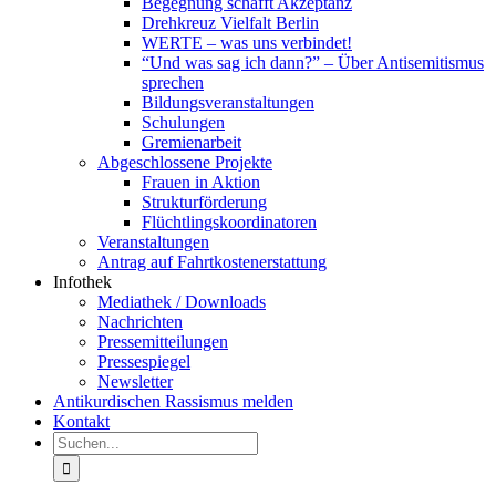
Begegnung schafft Akzeptanz
Drehkreuz Vielfalt Berlin
WERTE – was uns verbindet!
“Und was sag ich dann?” – Über Antisemitismus
sprechen
Bildungsveranstaltungen
Schulungen
Gremienarbeit
Abgeschlossene Projekte
Frauen in Aktion
Strukturförderung
Flüchtlingskoordinatoren
Veranstaltungen
Antrag auf Fahrtkostenerstattung
Infothek
Mediathek / Downloads
Nachrichten
Pressemitteilungen
Pressespiegel
Newsletter
Antikurdischen Rassismus melden
Kontakt
Suche
nach: