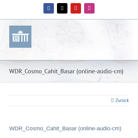
Zum
Inhalt
Facebook
X
YouTube
Instagram
springen
WDR_Cosmo_Cahit_Basar (online-audio-cm)
Zurück
WDR_Cosmo_Cahit_Basar (online-audio-cm)