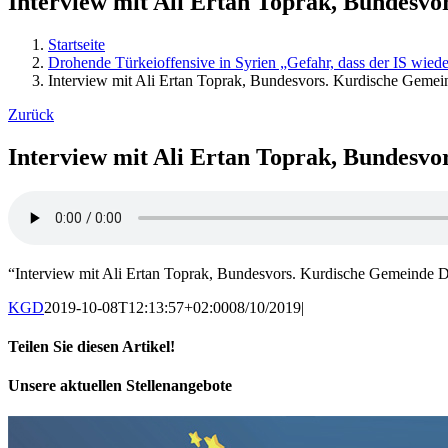
Interview mit Ali Ertan Toprak, Bundesvo
Startseite
Drohende Türkeioffensive in Syrien „Gefahr, dass der IS wiede
Interview mit Ali Ertan Toprak, Bundesvors. Kurdische Gemei
Zurück
Interview mit Ali Ertan Toprak, Bundesvo
“Interview mit Ali Ertan Toprak, Bundesvors. Kurdische Gemein
KGD
2019-10-08T12:13:57+02:00
08/10/2019
|
Teilen Sie diesen Artikel!
Facebook
X
WhatsApp
Pinterest
E-
Unsere aktuellen Stellenangebote
Mail