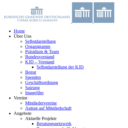
Zum
Facebook
X
YouTube
Instagram
Inhalt
springen
Home
Über Uns
Selbstdarstellung
Organigramm
Präsidium & Team
Bundesvorstand
KJD – Vorstand
Selbstdarstellung der KJD
Beirat
Spenden
Geschäftsordnung
Satzung
Imagefilm
Vereine
Mitgliedervereine
Antrag auf Mitgliedschaft
Angebote
Aktuelle Projekte
Beratungsnetzwerk