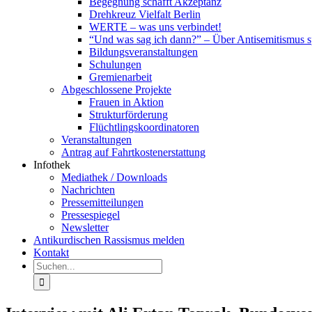
Begegnung schafft Akzeptanz
Drehkreuz Vielfalt Berlin
WERTE – was uns verbindet!
“Und was sag ich dann?” – Über Antisemitismus 
Bildungsveranstaltungen
Schulungen
Gremienarbeit
Abgeschlossene Projekte
Frauen in Aktion
Strukturförderung
Flüchtlingskoordinatoren
Veranstaltungen
Antrag auf Fahrtkostenerstattung
Infothek
Mediathek / Downloads
Nachrichten
Pressemitteilungen
Pressespiegel
Newsletter
Antikurdischen Rassismus melden
Kontakt
Suche
nach: