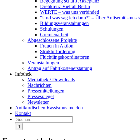
Begegnung schafft Akzeptanz
Drehkreuz Vielfalt Berlin
WERTE – was uns verbindet!
“Und was sag ich dann?” – Über Antisemitismus 
Bildungsveranstaltungen
Schulungen
Gremienarbeit
Abgeschlossene Projekte
Frauen in Aktion
Strukturförderung
Flüchtlingskoordinatoren
Veranstaltungen
Antrag auf Fahrtkostenerstattung
Infothek
Mediathek / Downloads
Nachrichten
Pressemitteilungen
Pressespiegel
Newsletter
Antikurdischen Rassismus melden
Kontakt
Suche
nach: