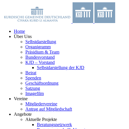
Zum
Facebook
X
YouTube
Instagram
Inhalt
springen
Home
Über Uns
Selbstdarstellung
Organigramm
Präsidium & Team
Bundesvorstand
KJD – Vorstand
Selbstdarstellung der KJD
Beirat
Spenden
Geschäftsordnung
Satzung
Imagefilm
Vereine
Mitgliedervereine
Antrag auf Mitgliedschaft
Angebote
Aktuelle Projekte
Beratungsnetzwerk