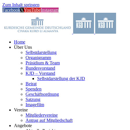
Zum Inhalt springen
Facebook
X
YouTube
Instagram
Home
Über Uns
Selbstdarstellung
Organigramm
Präsidium & Team
Bundesvorstand
KJD – Vorstand
Selbstdarstellung der KJD
Beirat
Spenden
Geschäftsordnung
Satzung
Imagefilm
Vereine
Mitgliedervereine
Antrag auf Mitgliedschaft
Angebote