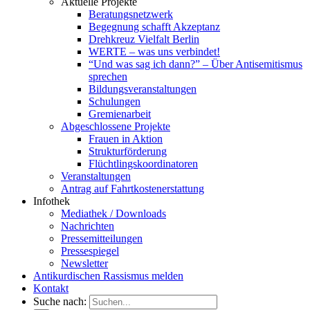
Aktuelle Projekte
Beratungsnetzwerk
Begegnung schafft Akzeptanz
Drehkreuz Vielfalt Berlin
WERTE – was uns verbindet!
“Und was sag ich dann?” – Über Antisemitismus
sprechen
Bildungsveranstaltungen
Schulungen
Gremienarbeit
Abgeschlossene Projekte
Frauen in Aktion
Strukturförderung
Flüchtlingskoordinatoren
Veranstaltungen
Antrag auf Fahrtkostenerstattung
Infothek
Mediathek / Downloads
Nachrichten
Pressemitteilungen
Pressespiegel
Newsletter
Antikurdischen Rassismus melden
Kontakt
Suche nach: