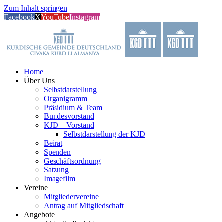
Zum Inhalt springen
Facebook
X
YouTube
Instagram
Home
Über Uns
Selbstdarstellung
Organigramm
Präsidium & Team
Bundesvorstand
KJD – Vorstand
Selbstdarstellung der KJD
Beirat
Spenden
Geschäftsordnung
Satzung
Imagefilm
Vereine
Mitgliedervereine
Antrag auf Mitgliedschaft
Angebote