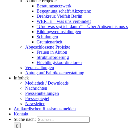
Aktuelle Projekte
Beratungsnetzwerk
Begegnung schafft Akzeptanz
Drehkreuz Vielfalt Berlin
WERTE – was uns verbindet!
“Und was sag ich dann?” – Über Antisemitismus 
Bildungsveranstaltungen
Schulungen
Gremienarbeit
Abgeschlossene Projekte
Frauen in Aktion
Strukturförderung
Flüchtlingskoordinatoren
Veranstaltungen
Antrag auf Fahrtkostenerstattung
Infothek
Mediathek / Downloads
Nachrichten
Pressemitteilungen
Pressespiegel
Newsletter
Antikurdischen Rassismus melden
Kontakt
Suche nach: