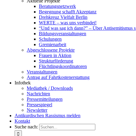
Aktuelle Projekte
Beratungsnetzwerk
Begegnung schafft Akzeptanz
Drehkreuz Vielfalt Berlin
WERTE – was uns verbindet!
“Und was sag ich dann?” – Über Antisemitismus 
Bildungsveranstaltungen
Schulungen
Gremienarbeit
Abgeschlossene Projekte
Frauen in Aktion
Strukturförderung
Flüchtlingskoordinatoren
Veranstaltungen
Antrag auf Fahrtkostenerstattung
Infothek
Mediathek / Downloads
Nachrichten
Pressemitteilungen
Pressespiegel
Newsletter
Antikurdischen Rassismus melden
Kontakt
Suche nach: