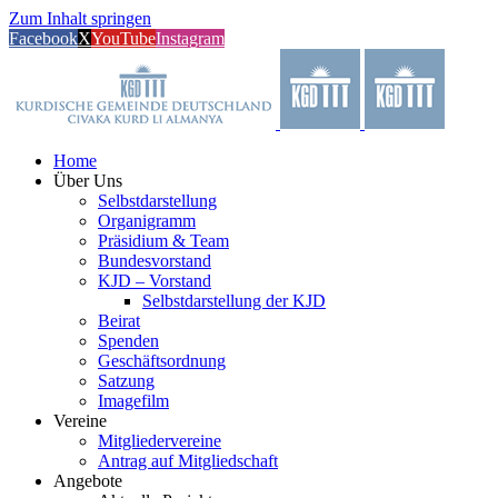
Zum Inhalt springen
Facebook
X
YouTube
Instagram
Home
Über Uns
Selbstdarstellung
Organigramm
Präsidium & Team
Bundesvorstand
KJD – Vorstand
Selbstdarstellung der KJD
Beirat
Spenden
Geschäftsordnung
Satzung
Imagefilm
Vereine
Mitgliedervereine
Antrag auf Mitgliedschaft
Angebote