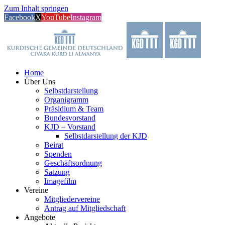
Zum Inhalt springen
Facebook
X
YouTube
Instagram
Home
Über Uns
Selbstdarstellung
Organigramm
Präsidium & Team
Bundesvorstand
KJD – Vorstand
Selbstdarstellung der KJD
Beirat
Spenden
Geschäftsordnung
Satzung
Imagefilm
Vereine
Mitgliedervereine
Antrag auf Mitgliedschaft
Angebote