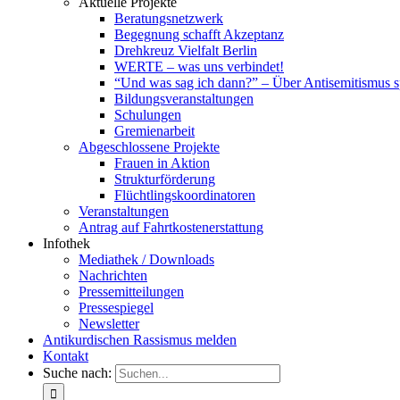
Aktuelle Projekte
Beratungsnetzwerk
Begegnung schafft Akzeptanz
Drehkreuz Vielfalt Berlin
WERTE – was uns verbindet!
“Und was sag ich dann?” – Über Antisemitismus 
Bildungsveranstaltungen
Schulungen
Gremienarbeit
Abgeschlossene Projekte
Frauen in Aktion
Strukturförderung
Flüchtlingskoordinatoren
Veranstaltungen
Antrag auf Fahrtkostenerstattung
Infothek
Mediathek / Downloads
Nachrichten
Pressemitteilungen
Pressespiegel
Newsletter
Antikurdischen Rassismus melden
Kontakt
Suche nach: