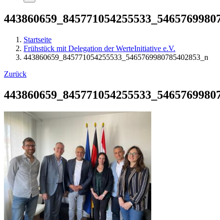
443860659_845771054255533_5465769980
Startseite
Frühstück mit Delegation der WerteInitiative e.V.
443860659_845771054255533_5465769980785402853_n
Zurück
443860659_845771054255533_5465769980