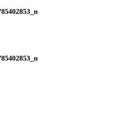
785402853_n
785402853_n