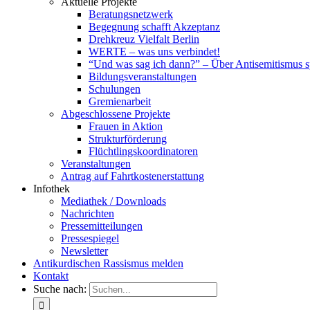
Aktuelle Projekte
Beratungsnetzwerk
Begegnung schafft Akzeptanz
Drehkreuz Vielfalt Berlin
WERTE – was uns verbindet!
“Und was sag ich dann?” – Über Antisemitismus 
Bildungsveranstaltungen
Schulungen
Gremienarbeit
Abgeschlossene Projekte
Frauen in Aktion
Strukturförderung
Flüchtlingskoordinatoren
Veranstaltungen
Antrag auf Fahrtkostenerstattung
Infothek
Mediathek / Downloads
Nachrichten
Pressemitteilungen
Pressespiegel
Newsletter
Antikurdischen Rassismus melden
Kontakt
Suche nach: