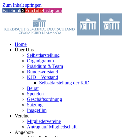
Zum Inhalt springen
Facebook
X
YouTube
Instagram
Home
Über Uns
Selbstdarstellung
Organigramm
Präsidium & Team
Bundesvorstand
KJD – Vorstand
Selbstdarstellung der KJD
Beirat
Spenden
Geschäftsordnung
Satzung
Imagefilm
Vereine
Mitgliedervereine
Antrag auf Mitgliedschaft
Angebote