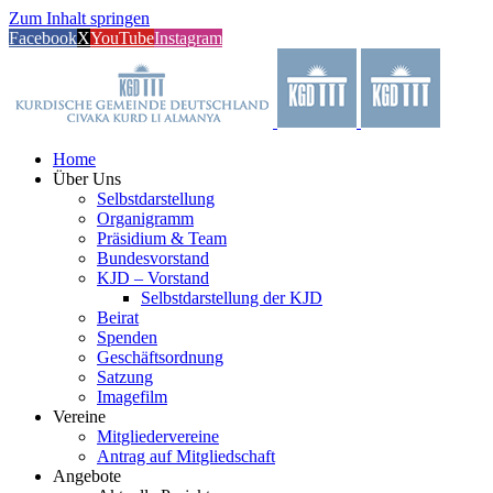
Zum Inhalt springen
Facebook
X
YouTube
Instagram
Home
Über Uns
Selbstdarstellung
Organigramm
Präsidium & Team
Bundesvorstand
KJD – Vorstand
Selbstdarstellung der KJD
Beirat
Spenden
Geschäftsordnung
Satzung
Imagefilm
Vereine
Mitgliedervereine
Antrag auf Mitgliedschaft
Angebote