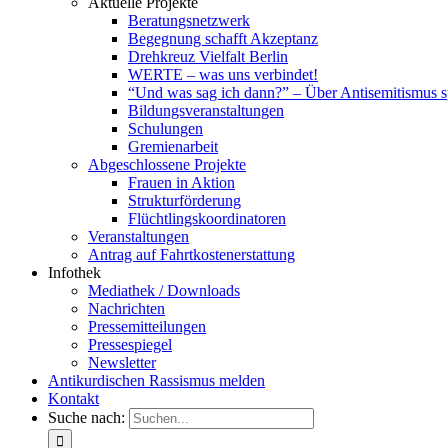
Aktuelle Projekte
Beratungsnetzwerk
Begegnung schafft Akzeptanz
Drehkreuz Vielfalt Berlin
WERTE – was uns verbindet!
“Und was sag ich dann?” – Über Antisemitismus 
Bildungsveranstaltungen
Schulungen
Gremienarbeit
Abgeschlossene Projekte
Frauen in Aktion
Strukturförderung
Flüchtlingskoordinatoren
Veranstaltungen
Antrag auf Fahrtkostenerstattung
Infothek
Mediathek / Downloads
Nachrichten
Pressemitteilungen
Pressespiegel
Newsletter
Antikurdischen Rassismus melden
Kontakt
Suche nach: