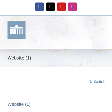
Zum
Inhalt
Facebook
X
YouTube
Instagram
springen
Website (1)
Zurück
Website (1)