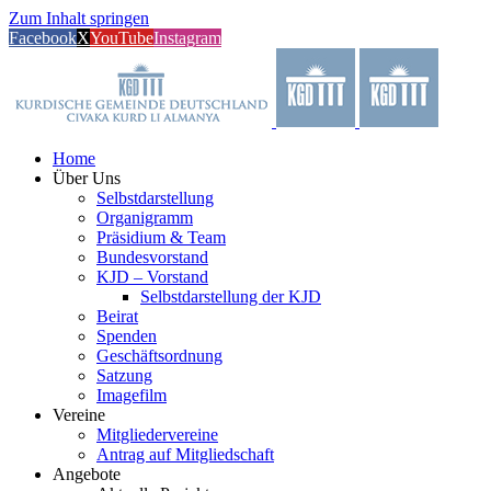
Zum Inhalt springen
Facebook
X
YouTube
Instagram
Home
Über Uns
Selbstdarstellung
Organigramm
Präsidium & Team
Bundesvorstand
KJD – Vorstand
Selbstdarstellung der KJD
Beirat
Spenden
Geschäftsordnung
Satzung
Imagefilm
Vereine
Mitgliedervereine
Antrag auf Mitgliedschaft
Angebote