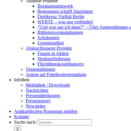
Aktuelle Projekte
Beratungsnetzwerk
Begegnung schafft Akzeptanz
Drehkreuz Vielfalt Berlin
WERTE – was uns verbindet!
“Und was sag ich dann?” – Über Antisemitismus 
Bildungsveranstaltungen
Schulungen
Gremienarbeit
Abgeschlossene Projekte
Frauen in Aktion
Strukturförderung
Flüchtlingskoordinatoren
Veranstaltungen
Antrag auf Fahrtkostenerstattung
Infothek
Mediathek / Downloads
Nachrichten
Pressemitteilungen
Pressespiegel
Newsletter
Antikurdischen Rassismus melden
Kontakt
Suche nach: