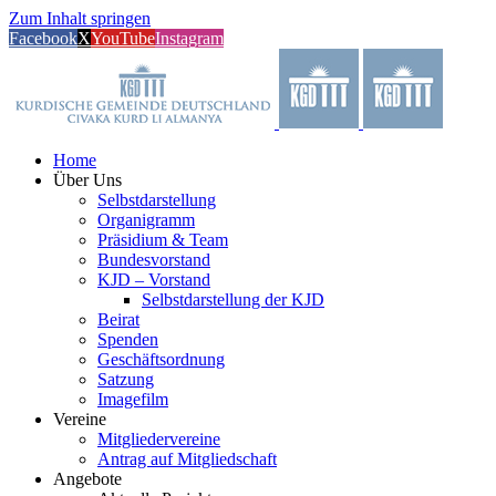
Zum Inhalt springen
Facebook
X
YouTube
Instagram
Home
Über Uns
Selbstdarstellung
Organigramm
Präsidium & Team
Bundesvorstand
KJD – Vorstand
Selbstdarstellung der KJD
Beirat
Spenden
Geschäftsordnung
Satzung
Imagefilm
Vereine
Mitgliedervereine
Antrag auf Mitgliedschaft
Angebote