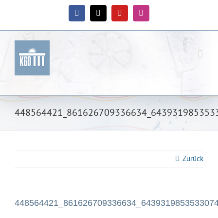
Zum
Inhalt
Facebook
X
YouTube
Instagram
springen
448564421_861626709336634_643931985353
Zurück
448564421_861626709336634_643931985353307