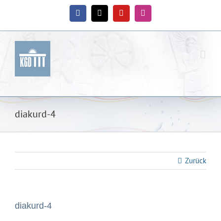
Zum
Inhalt
Facebook
X
YouTube
Instagram
springen
diakurd-4
Zurück
diakurd-4