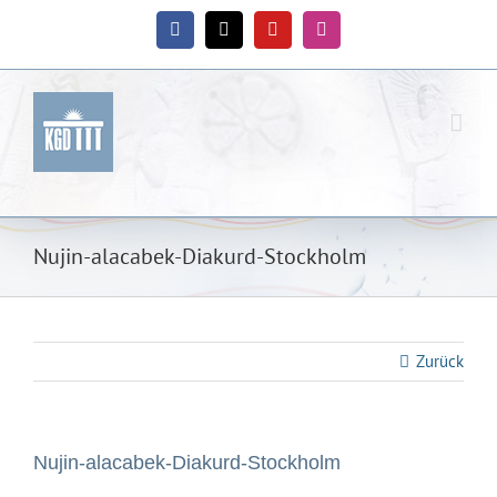
Zum
Inhalt
Facebook
X
YouTube
Instagram
springen
Nujin-alacabek-Diakurd-Stockholm
Zurück
Nujin-alacabek-Diakurd-Stockholm