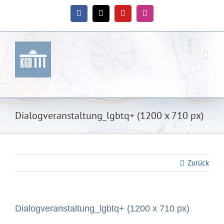
Zum
Inhalt
Facebook
X
YouTube
Instagram
springen
Dialogveranstaltung_lgbtq+ (1200 x 710 px)
Zurück
Dialogveranstaltung_lgbtq+ (1200 x 710 px)