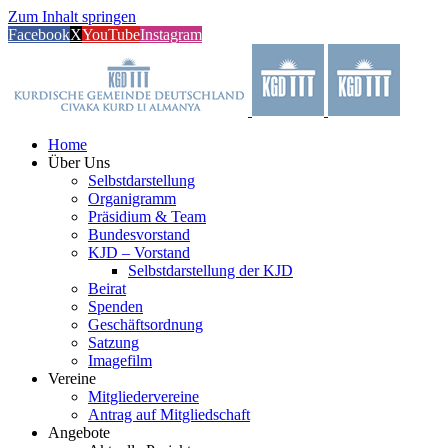
Zum Inhalt springen
Facebook
X
YouTube
Instagram
Home
Über Uns
Selbstdarstellung
Organigramm
Präsidium & Team
Bundesvorstand
KJD – Vorstand
Selbstdarstellung der KJD
Beirat
Spenden
Geschäftsordnung
Satzung
Imagefilm
Vereine
Mitgliedervereine
Antrag auf Mitgliedschaft
Angebote