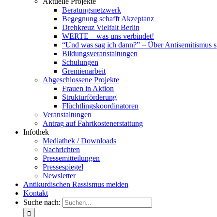
Aktuelle Projekte
Beratungsnetzwerk
Begegnung schafft Akzeptanz
Drehkreuz Vielfalt Berlin
WERTE – was uns verbindet!
“Und was sag ich dann?” – Über Antisemitismus 
Bildungsveranstaltungen
Schulungen
Gremienarbeit
Abgeschlossene Projekte
Frauen in Aktion
Strukturförderung
Flüchtlingskoordinatoren
Veranstaltungen
Antrag auf Fahrtkostenerstattung
Infothek
Mediathek / Downloads
Nachrichten
Pressemitteilungen
Pressespiegel
Newsletter
Antikurdischen Rassismus melden
Kontakt
Suche nach: