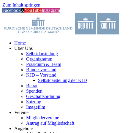
Zum Inhalt springen
Facebook
X
YouTube
Instagram
Home
Über Uns
Selbstdarstellung
Organigramm
Präsidium & Team
Bundesvorstand
KJD – Vorstand
Selbstdarstellung der KJD
Beirat
Spenden
Geschäftsordnung
Satzung
Imagefilm
Vereine
Mitgliedervereine
Antrag auf Mitgliedschaft
Angebote