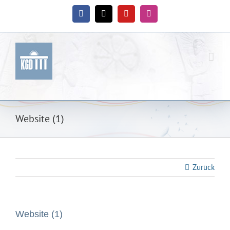
Zum
Inhalt
Facebook
X
YouTube
Instagram
springen
Website (1)
Zurück
Website (1)