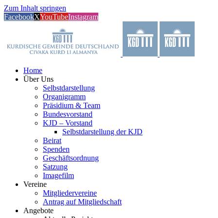
Zum Inhalt springen
Facebook
X
YouTube
Instagram
Home
Über Uns
Selbstdarstellung
Organigramm
Präsidium & Team
Bundesvorstand
KJD – Vorstand
Selbstdarstellung der KJD
Beirat
Spenden
Geschäftsordnung
Satzung
Imagefilm
Vereine
Mitgliedervereine
Antrag auf Mitgliedschaft
Angebote