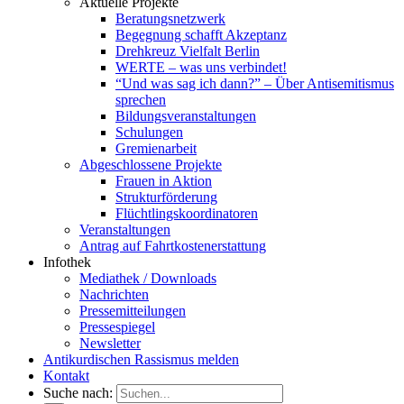
Aktuelle Projekte
Beratungsnetzwerk
Begegnung schafft Akzeptanz
Drehkreuz Vielfalt Berlin
WERTE – was uns verbindet!
“Und was sag ich dann?” – Über Antisemitismus
sprechen
Bildungsveranstaltungen
Schulungen
Gremienarbeit
Abgeschlossene Projekte
Frauen in Aktion
Strukturförderung
Flüchtlingskoordinatoren
Veranstaltungen
Antrag auf Fahrtkostenerstattung
Infothek
Mediathek / Downloads
Nachrichten
Pressemitteilungen
Pressespiegel
Newsletter
Antikurdischen Rassismus melden
Kontakt
Suche nach: