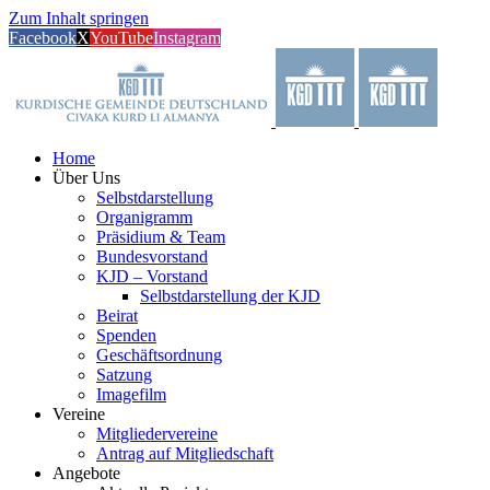
Zum Inhalt springen
Facebook
X
YouTube
Instagram
Home
Über Uns
Selbstdarstellung
Organigramm
Präsidium & Team
Bundesvorstand
KJD – Vorstand
Selbstdarstellung der KJD
Beirat
Spenden
Geschäftsordnung
Satzung
Imagefilm
Vereine
Mitgliedervereine
Antrag auf Mitgliedschaft
Angebote