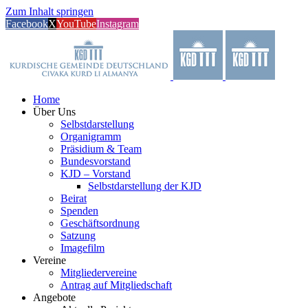
Zum Inhalt springen
Facebook
X
YouTube
Instagram
Home
Über Uns
Selbstdarstellung
Organigramm
Präsidium & Team
Bundesvorstand
KJD – Vorstand
Selbstdarstellung der KJD
Beirat
Spenden
Geschäftsordnung
Satzung
Imagefilm
Vereine
Mitgliedervereine
Antrag auf Mitgliedschaft
Angebote