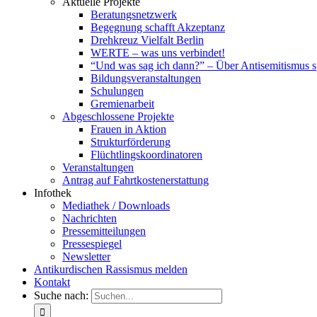
Aktuelle Projekte
Beratungsnetzwerk
Begegnung schafft Akzeptanz
Drehkreuz Vielfalt Berlin
WERTE – was uns verbindet!
“Und was sag ich dann?” – Über Antisemitismus 
Bildungsveranstaltungen
Schulungen
Gremienarbeit
Abgeschlossene Projekte
Frauen in Aktion
Strukturförderung
Flüchtlingskoordinatoren
Veranstaltungen
Antrag auf Fahrtkostenerstattung
Infothek
Mediathek / Downloads
Nachrichten
Pressemitteilungen
Pressespiegel
Newsletter
Antikurdischen Rassismus melden
Kontakt
Suche nach: