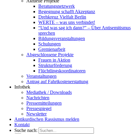
Aktuelle Projekte
Beratungsnetzwerk
Begegnung schafft Akzeptanz
Drehkreuz Vielfalt Berlin
WERTE – was uns verbindet!
“Und was sag ich dann?” – Über Antisemitismus
sprechen
Bildungsveranstaltungen
Schulungen
Gremienarbeit
Abgeschlossene Projekte
Frauen in Aktion
Strukturförderung
Flüchtlingskoordinatoren
Veranstaltungen
Antrag auf Fahrtkostenerstattung
Infothek
Mediathek / Downloads
Nachrichten
Pressemitteilungen
Pressespiegel
Newsletter
Antikurdischen Rassismus melden
Kontakt
Suche nach: