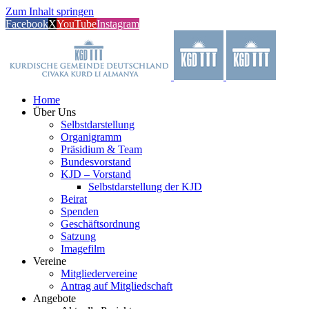
Zum Inhalt springen
Facebook
X
YouTube
Instagram
Home
Über Uns
Selbstdarstellung
Organigramm
Präsidium & Team
Bundesvorstand
KJD – Vorstand
Selbstdarstellung der KJD
Beirat
Spenden
Geschäftsordnung
Satzung
Imagefilm
Vereine
Mitgliedervereine
Antrag auf Mitgliedschaft
Angebote