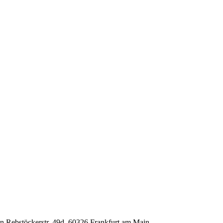
in Rebstöckerstr. 49d, 60326 Frankfurt am Main