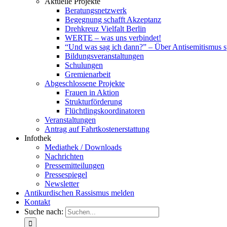
Aktuelle Projekte
Beratungsnetzwerk
Begegnung schafft Akzeptanz
Drehkreuz Vielfalt Berlin
WERTE – was uns verbindet!
“Und was sag ich dann?” – Über Antisemitismus 
Bildungsveranstaltungen
Schulungen
Gremienarbeit
Abgeschlossene Projekte
Frauen in Aktion
Strukturförderung
Flüchtlingskoordinatoren
Veranstaltungen
Antrag auf Fahrtkostenerstattung
Infothek
Mediathek / Downloads
Nachrichten
Pressemitteilungen
Pressespiegel
Newsletter
Antikurdischen Rassismus melden
Kontakt
Suche nach: