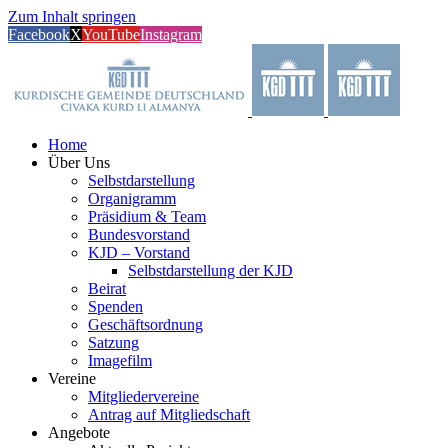
Zum Inhalt springen
Facebook
X
YouTube
Instagram
Home
Über Uns
Selbstdarstellung
Organigramm
Präsidium & Team
Bundesvorstand
KJD – Vorstand
Selbstdarstellung der KJD
Beirat
Spenden
Geschäftsordnung
Satzung
Imagefilm
Vereine
Mitgliedervereine
Antrag auf Mitgliedschaft
Angebote