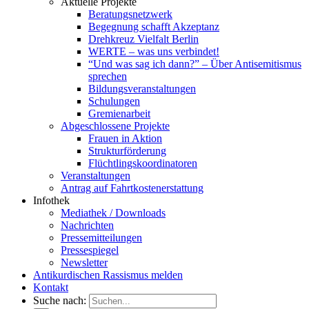
Aktuelle Projekte
Beratungsnetzwerk
Begegnung schafft Akzeptanz
Drehkreuz Vielfalt Berlin
WERTE – was uns verbindet!
“Und was sag ich dann?” – Über Antisemitismus
sprechen
Bildungsveranstaltungen
Schulungen
Gremienarbeit
Abgeschlossene Projekte
Frauen in Aktion
Strukturförderung
Flüchtlingskoordinatoren
Veranstaltungen
Antrag auf Fahrtkostenerstattung
Infothek
Mediathek / Downloads
Nachrichten
Pressemitteilungen
Pressespiegel
Newsletter
Antikurdischen Rassismus melden
Kontakt
Suche nach: