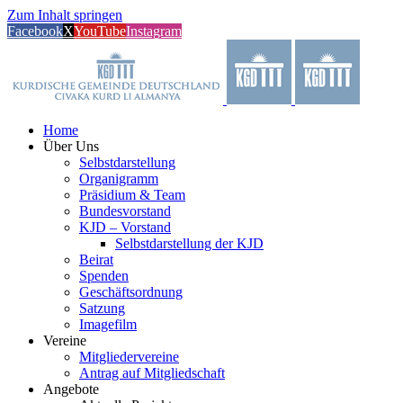
Zum Inhalt springen
Facebook
X
YouTube
Instagram
Home
Über Uns
Selbstdarstellung
Organigramm
Präsidium & Team
Bundesvorstand
KJD – Vorstand
Selbstdarstellung der KJD
Beirat
Spenden
Geschäftsordnung
Satzung
Imagefilm
Vereine
Mitgliedervereine
Antrag auf Mitgliedschaft
Angebote