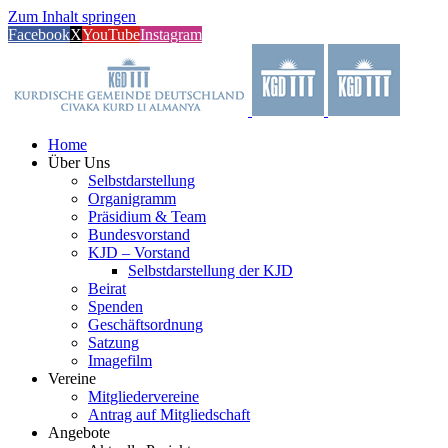
Zum Inhalt springen
Facebook
X
YouTube
Instagram
Home
Über Uns
Selbstdarstellung
Organigramm
Präsidium & Team
Bundesvorstand
KJD – Vorstand
Selbstdarstellung der KJD
Beirat
Spenden
Geschäftsordnung
Satzung
Imagefilm
Vereine
Mitgliedervereine
Antrag auf Mitgliedschaft
Angebote