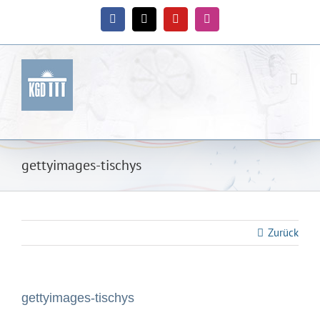
Zum
Inhalt
Facebook
X
YouTube
Instagram
springen
gettyimages-tischys
Zurück
gettyimages-tischys