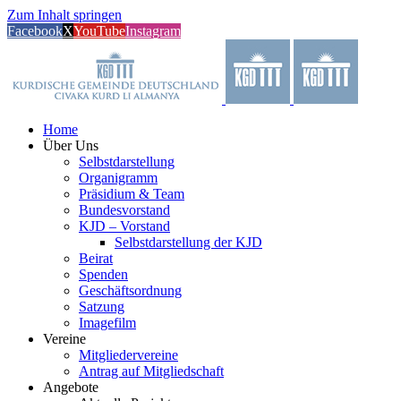
Zum Inhalt springen
Facebook
X
YouTube
Instagram
Home
Über Uns
Selbstdarstellung
Organigramm
Präsidium & Team
Bundesvorstand
KJD – Vorstand
Selbstdarstellung der KJD
Beirat
Spenden
Geschäftsordnung
Satzung
Imagefilm
Vereine
Mitgliedervereine
Antrag auf Mitgliedschaft
Angebote