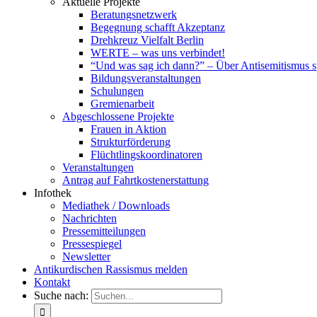
Aktuelle Projekte
Beratungsnetzwerk
Begegnung schafft Akzeptanz
Drehkreuz Vielfalt Berlin
WERTE – was uns verbindet!
“Und was sag ich dann?” – Über Antisemitismus 
Bildungsveranstaltungen
Schulungen
Gremienarbeit
Abgeschlossene Projekte
Frauen in Aktion
Strukturförderung
Flüchtlingskoordinatoren
Veranstaltungen
Antrag auf Fahrtkostenerstattung
Infothek
Mediathek / Downloads
Nachrichten
Pressemitteilungen
Pressespiegel
Newsletter
Antikurdischen Rassismus melden
Kontakt
Suche nach: