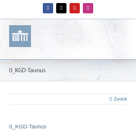
Zum
Inhalt
Facebook
X
YouTube
Instagram
springen
0_KGD-Taunus
Zurück
0_KGD-Taunus