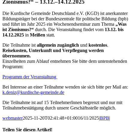
Zionismus?“ – 13.12.–14.12.2025
Die Kurdische Gemeinde Deutschland e.V. (KGD) ist anerkannter
Bildungsträger bei der Bundeszentrale für politische Bildung (bpb)
und führt im Jahr 2025 ein Wochenendseminar zum Thema
„Was
ist Zionismus?“
durch. Die Veranstaltung findet vom
13.12. bis
14.12.2025
in
Meißen
statt.
Die Teilnahme ist
allgemein zugänglich
und
kostenlos
.
Reisekosten, Unterkunft und Verpflegung werden
übernommen.
Einzelheiten zum Ablauf entnehmen Sie bitte dem untenstehenden
Programm:
Programm der Veranstaltung
Bei Interesse an einer Teilnahme wenden sie sich bitte per Mail an:
k.deniz@kurdische-gemeinde.de
Die Teilnahme ist auf 15 TeilnehmerInnen begrenzt und nur mit
Teilnahmebestätigung durch unsere Geschäftsstelle möglich.
webmaster
2025-11-20T02:41:48+01:00
16/11/2025
|
BPB
|
Teilen Sie diesen Artikel!