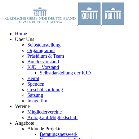
Zum
Facebook
X
YouTube
Instagram
Inhalt
springen
Home
Über Uns
Selbstdarstellung
Organigramm
Präsidium & Team
Bundesvorstand
KJD – Vorstand
Selbstdarstellung der KJD
Beirat
Spenden
Geschäftsordnung
Satzung
Imagefilm
Vereine
Mitgliedervereine
Antrag auf Mitgliedschaft
Angebote
Aktuelle Projekte
Beratungsnetzwerk