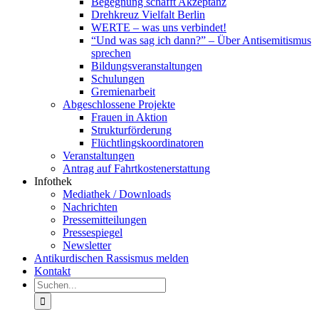
Begegnung schafft Akzeptanz
Drehkreuz Vielfalt Berlin
WERTE – was uns verbindet!
“Und was sag ich dann?” – Über Antisemitismus
sprechen
Bildungsveranstaltungen
Schulungen
Gremienarbeit
Abgeschlossene Projekte
Frauen in Aktion
Strukturförderung
Flüchtlingskoordinatoren
Veranstaltungen
Antrag auf Fahrtkostenerstattung
Infothek
Mediathek / Downloads
Nachrichten
Pressemitteilungen
Pressespiegel
Newsletter
Antikurdischen Rassismus melden
Kontakt
Suche
nach: