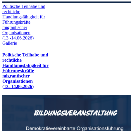
Politische Teilhabe und
rechtliche
Handlungsfähigkeit für
Führungskräfte
migrantischer
Organisationen
(13.-14.06.2026)
Gallerie
Politische Teilhabe und
rechtliche
Handlungsfähigkeit für
Führungskräfte
migrantischer
Organisationen
(13.-14.06.2026)