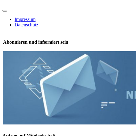
Toggle
Navigation
Impressum
Datenschutz
Abonnieren und informiert sein
Antrag auf Mitgliedschaft