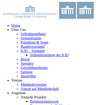
Zum
Facebook
X
YouTube
Instagram
Inhalt
springen
Home
Über Uns
Selbstdarstellung
Organigramm
Präsidium & Team
Bundesvorstand
KJD – Vorstand
Selbstdarstellung der KJD
Beirat
Spenden
Geschäftsordnung
Satzung
Imagefilm
Vereine
Mitgliedervereine
Antrag auf Mitgliedschaft
Angebote
Aktuelle Projekte
Beratungsnetzwerk