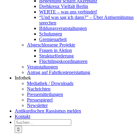
Begegnung schafft Akzeptanz
Drehkreuz Vielfalt Berlin
WERTE – was uns verbindet!
“Und was sag ich dann?” – Über Antisemitismus
sprechen
Bildungsveranstaltungen
Schulungen
Gremienarbeit
Abgeschlossene Projekte
Frauen in Aktion
Strukturförderung
Flüchtlingskoordinatoren
Veranstaltungen
Antrag auf Fahrtkostenerstattung
Infothek
Mediathek / Downloads
Nachrichten
Pressemitteilungen
Pressespiegel
Newsletter
Antikurdischen Rassismus melden
Kontakt
Suche
nach: