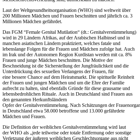
Laut der Weltgesundheitsorganisation (WHO) sind weltweit über
200 Millionen Mädchen und Frauen beschnitten und jährlich ca. 3
Millionen Mädchen gefährdet.
Das FGM “Female Genital Mutilation“ (dt.: Genitalverstümmelung)
wird in 29 Ländern Afrikas, auf der Arabischen Halbinsel und in
manchen asiatischen Ländern praktiziert, welches fatale und
lebenslange Folgen für die Frauen und Mädchen zufolge hat. Auch
im Irak und der Autonomen Region Kurdistan werden mit ca. 8%
Frauen und junge Mädchen beschnitten. Die Motive der
Beschneidung ist die Sicherstellung der Jungfräulichkeit und die
Unterdrückung des sexuellen Verlangens der Frauen, für
eine bessere Chance auf dem Heiratsmarkt. Die spirituelle Reinheit
der Frauen und jungen Mädchen und um die Ehre der Familie
aufrecht zu halten, sind ebenfalls Gründe für diese grausame und
lebensbedrohlichen Rituale. Auch in Deutschland sind Frauen aus
den genannten Herkunftsländern
Opfer der Genitalverstümmelung. Nach Schätzungen der Frauenorgan
in Deutschland etwa 58.000 betroffene und 13.000 gefährdete
Mädchen und Frauen.
Die Definition der weiblichen Genitalverstümmelung wird laut
der WHO als „jede teilweise oder totale Entfernung oder sonstige
Verletzung der äußeren weiblichen Geschlechtsorgane aus nicht