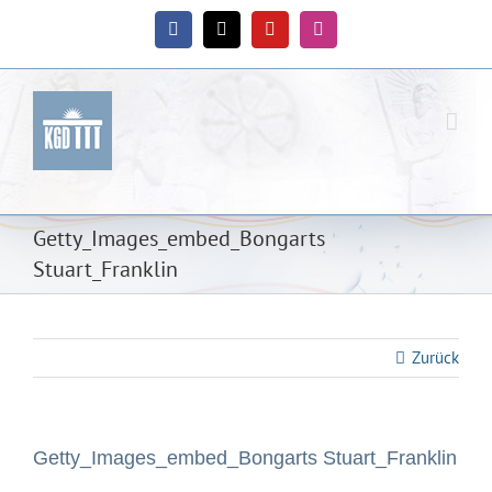
Zum
Inhalt
Facebook
X
YouTube
Instagram
springen
Getty_Images_embed_Bongarts
Stuart_Franklin
Zurück
Getty_Images_embed_Bongarts Stuart_Franklin