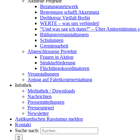
Aktuelle Projekte
Beratungsnetzwerk
Begegnung schafft Akzeptanz
Drehkreuz Vielfalt Berlin
WERTE – was uns verbindet!
“Und was sag ich dann?” – Über Antisemitismus 
Bildungsveranstaltungen
Schulungen
Gremienarbeit
Abgeschlossene Projekte
Frauen in Aktion
Strukturförderung
Flüchtlingskoordinatoren
Veranstaltungen
Antrag auf Fahrtkostenerstattung
Infothek
Mediathek / Downloads
Nachrichten
Pressemitteilungen
Pressespiegel
Newsletter
Antikurdischen Rassismus melden
Kontakt
Suche nach: