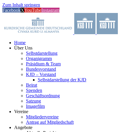
Zum Inhalt springen
Facebook
X
YouTube
Instagram
Home
Über Uns
Selbstdarstellung
Organigramm
Präsidium & Team
Bundesvorstand
KJD – Vorstand
Selbstdarstellung der KJD
Beirat
Spenden
Geschäftsordnung
Satzung
Imagefilm
Vereine
Mitgliedervereine
Antrag auf Mitgliedschaft
Angebote