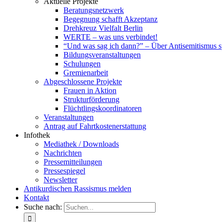
Aktuelle Projekte
Beratungsnetzwerk
Begegnung schafft Akzeptanz
Drehkreuz Vielfalt Berlin
WERTE – was uns verbindet!
“Und was sag ich dann?” – Über Antisemitismus 
Bildungsveranstaltungen
Schulungen
Gremienarbeit
Abgeschlossene Projekte
Frauen in Aktion
Strukturförderung
Flüchtlingskoordinatoren
Veranstaltungen
Antrag auf Fahrtkostenerstattung
Infothek
Mediathek / Downloads
Nachrichten
Pressemitteilungen
Pressespiegel
Newsletter
Antikurdischen Rassismus melden
Kontakt
Suche nach: