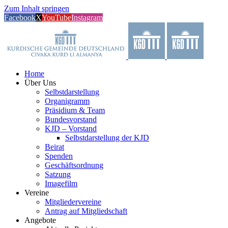
Zum Inhalt springen
Facebook
X
YouTube
Instagram
Home
Über Uns
Selbstdarstellung
Organigramm
Präsidium & Team
Bundesvorstand
KJD – Vorstand
Selbstdarstellung der KJD
Beirat
Spenden
Geschäftsordnung
Satzung
Imagefilm
Vereine
Mitgliedervereine
Antrag auf Mitgliedschaft
Angebote