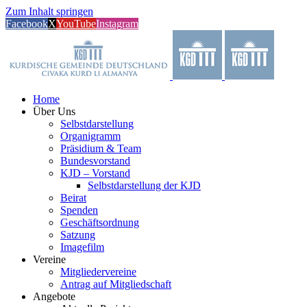
Zum Inhalt springen
Facebook
X
YouTube
Instagram
Home
Über Uns
Selbstdarstellung
Organigramm
Präsidium & Team
Bundesvorstand
KJD – Vorstand
Selbstdarstellung der KJD
Beirat
Spenden
Geschäftsordnung
Satzung
Imagefilm
Vereine
Mitgliedervereine
Antrag auf Mitgliedschaft
Angebote