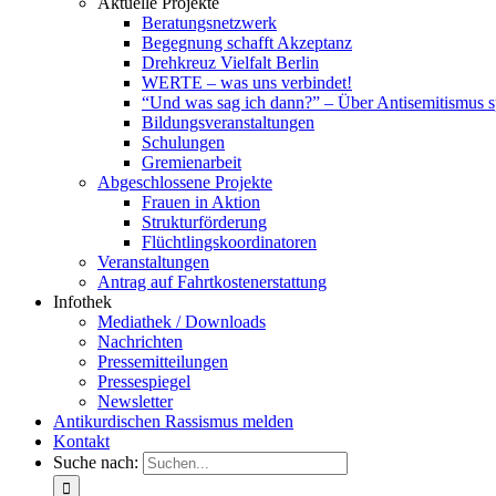
Aktuelle Projekte
Beratungsnetzwerk
Begegnung schafft Akzeptanz
Drehkreuz Vielfalt Berlin
WERTE – was uns verbindet!
“Und was sag ich dann?” – Über Antisemitismus 
Bildungsveranstaltungen
Schulungen
Gremienarbeit
Abgeschlossene Projekte
Frauen in Aktion
Strukturförderung
Flüchtlingskoordinatoren
Veranstaltungen
Antrag auf Fahrtkostenerstattung
Infothek
Mediathek / Downloads
Nachrichten
Pressemitteilungen
Pressespiegel
Newsletter
Antikurdischen Rassismus melden
Kontakt
Suche nach: