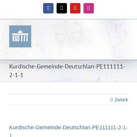
Zum
Inhalt
Facebook
X
YouTube
Instagram
springen
Kurdische-Gemeinde-Deutschlan-PE111111-
2-1-1
Zurück
Kurdische-Gemeinde-Deutschlan-PE111111-2-1-
1