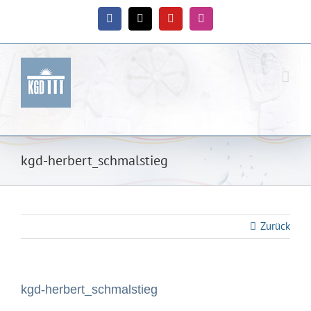
Zum
Inhalt
Facebook
X
YouTube
Instagram
springen
kgd-herbert_schmalstieg
Zurück
kgd-herbert_schmalstieg